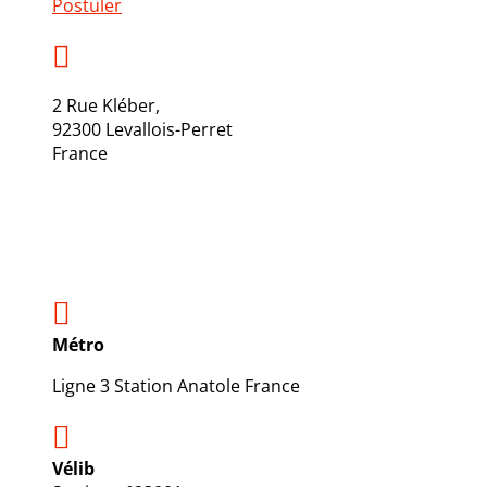
Postuler

2 Rue Kléber,
92300 Levallois-Perret
France

Métro
Ligne 3
Station Anatole France

Vélib