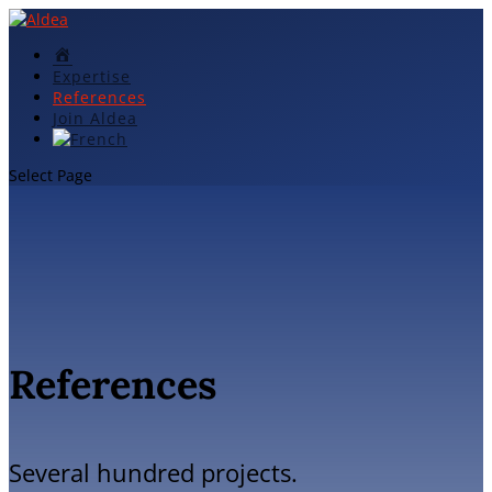
Accueil
Expertise
References
Join Aldea
Select Page
References
Several hundred projects.